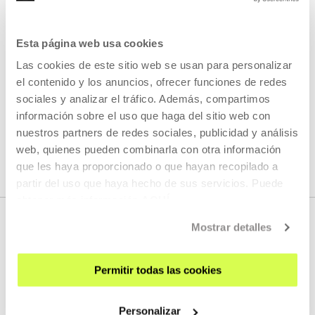
artístico que responda a una necesidad social, en
colaboración con un artista, y con la ayuda de una
mediadora.
Esta página web usa cookies
Las cookies de este sitio web se usan para personalizar
LEER MÁS
el contenido y los anuncios, ofrecer funciones de redes
sociales y analizar el tráfico. Además, compartimos
información sobre el uso que haga del sitio web con
VER TODOS LOS ARTISTAS Y CREADORES/AS
nuestros partners de redes sociales, publicidad y análisis
web, quienes pueden combinarla con otra información
que les haya proporcionado o que hayan recopilado a
partir del uso que haya hecho de sus servicios. Puede
obtener más información
AQUÍ
Mostrar detalles
Permitir todas las cookies
Personalizar