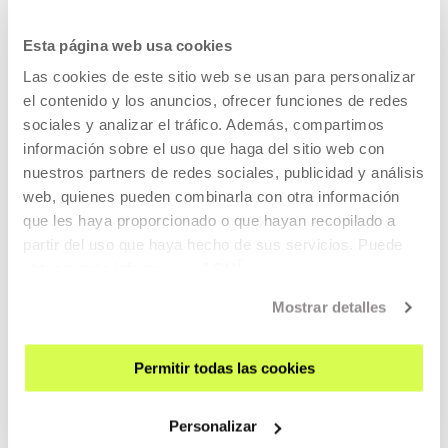
AGENDA
Esta página web usa cookies
VISÍTANOS
Las cookies de este sitio web se usan para personalizar
el contenido y los anuncios, ofrecer funciones de redes
CONTACTO Y HORARIOS
sociales y analizar el tráfico. Además, compartimos
CÓMO LLEGAR
información sobre el uso que haga del sitio web con
VISITAS GUIADAS
nuestros partners de redes sociales, publicidad y análisis
ALOJAMIENTO
web, quienes pueden combinarla con otra información
que les haya proporcionado o que hayan recopilado a
ACCESIBILIDAD
partir del uso que haya hecho de sus servicios. Puede
NORMAS
obtener más información
AQUÍ
PLANO DEL EDIFICIO
Mostrar detalles
PRENSA
ALQUILER DE ESPACIOS
Permitir todas las cookies
ENVÍANOS TU PROPUESTA
Personalizar
QUIÉNES SOMOS