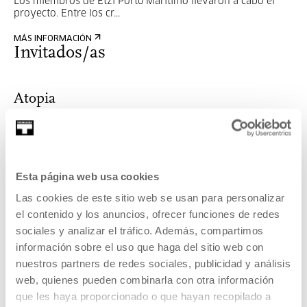
Los miembros de Etzi Portu Marítimo llevaron a cabo el
proyecto. Entre los cr...
MÁS INFORMACIÓN
Invitados/as
Atopia
Los miembros de Etzi Portu Marítimo llevaron a cabo el
Esta página web usa cookies
proyecto. Entre los cr...
Las cookies de este sitio web se usan para personalizar
MÁS INFORMACIÓN
el contenido y los anuncios, ofrecer funciones de redes
sociales y analizar el tráfico. Además, compartimos
información sobre el uso que haga del sitio web con
nuestros partners de redes sociales, publicidad y análisis
Pertenece a Proyecto: T Game
web, quienes pueden combinarla con otra información
que les haya proporcionado o que hayan recopilado a
Game es un proyecto de Tabakalera, que abordará desde