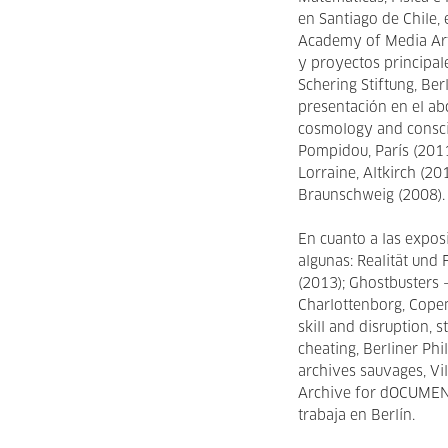
en Santiago de Chile, 
Academy of Media Art
y proyectos principal
Schering Stiftung, Be
presentación en el ab
cosmology and consci
Pompidou, París (2011
Lorraine, Altkirch (2
Braunschweig (2008).
En cuanto a las exposi
algunas: Realität und 
(2013); Ghostbusters 
Charlottenborg, Copen
skill and disruption,
cheating, Berliner Phi
archives sauvages, Vi
Archive for dOCUMENTA
trabaja en Berlín.