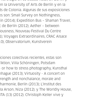
en la University of Arts de Berlín y en la
s de Colonia. Algunas de sus exposiciones
es son: Small Survey on Nothingness,
rlín (2014); Expedition Bus – Shaman Travel,
c de Berlín (2012); Aether – between
ousness, Nouveau Festival Du Centre
); Voyages Extraordinaires, CRAC Alsace
010), Observatorium, Kunstverein
ciones colectivas recientes, estas son
Fiktion, Villa Schöningen, Potsdam
– or how to stress photography, Kunsthal
hague (2013); Virtuosity - A concert on
 strength and nonchalance, morale and
lharmonie, Berlín (2013); L’Institut des
lla Arson, Niza (2012); y The Worldly House,
 (13) (2012). Christoph Keller vive y