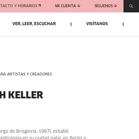
TACTO Y HORARIOS
MI CUENTA
SÍGUENOS
VER, LEER, ESCUCHAR
VISÍTANOS
ARA ARTISTAS Y CREADORES
H KELLER
urgo de Brisgovia, 1967), estudió
Hidrología en su ciudad natal, en Berlín y