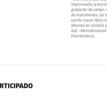
improvisada, la escritu
grabación de campo, l
de instrumentos, las i
escrito nueve libros
álbumes en solitario 
dúo —Moreskinsound— 
Psenitsnikova.
ARTICIPADO