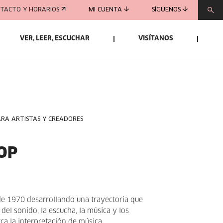
TACTO Y HORARIOS
MI CUENTA
SÍGUENOS
VER, LEER, ESCUCHAR
VISÍTANOS
ARA ARTISTAS Y CREADORES
OP
de 1970 desarrollando una trayectoria que
 del sonido, la escucha, la música y los
rca la interpretación de música