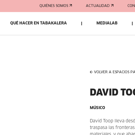
QUIÉNES SOMOS
ACTUALIDAD
CON
QUÉ HACER EN TABAKALERA
MEDIALAB
VOLVER A ESPACIOS P
DAVID TO
MÚSICO
David Toop lleva des
traspasa las fronteras
materiales, y que aba