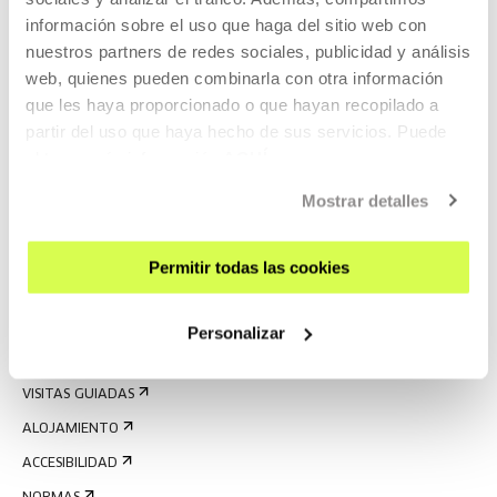
información sobre el uso que haga del sitio web con
nuestros partners de redes sociales, publicidad y análisis
web, quienes pueden combinarla con otra información
que les haya proporcionado o que hayan recopilado a
partir del uso que haya hecho de sus servicios. Puede
obtener más información
AQUÍ
Mostrar detalles
REGÍSTRATE AL BOLETÍN
AGENDA
Permitir todas las cookies
VISÍTANOS
CONTACTO Y HORARIOS
Personalizar
CÓMO LLEGAR
VISITAS GUIADAS
ALOJAMIENTO
ACCESIBILIDAD