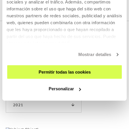
sociales y analizar el tráfico. Además, compartimos
información sobre el uso que haga del sitio web con
nuestros partners de redes sociales, publicidad y análisis
web, quienes pueden combinarla con otra información
que les haya proporcionado o que hayan recopilado a
partir del uso que haya hecho de sus servicios. Puede
obtener más información
AQUÍ
ACTIVIDADES EN LAS QUE HA
PARTICIPADO
Mostrar detalles
Permitir todas las cookies
ANTERIORES
Personalizar
2021