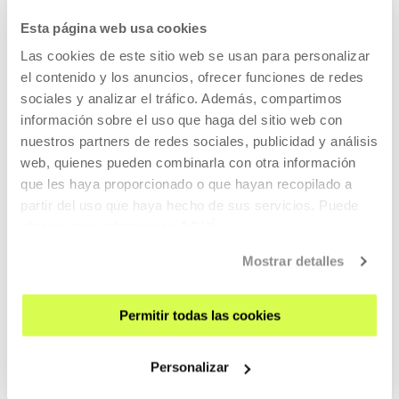
Esta página web usa cookies
ANTERIORES
Las cookies de este sitio web se usan para personalizar
el contenido y los anuncios, ofrecer funciones de redes
sociales y analizar el tráfico. Además, compartimos
información sobre el uso que haga del sitio web con
2023
nuestros partners de redes sociales, publicidad y análisis
web, quienes pueden combinarla con otra información
que les haya proporcionado o que hayan recopilado a
partir del uso que haya hecho de sus servicios. Puede
obtener más información
AQUÍ
Evil Eye - La historia paralela de
Mostrar detalles
la óptica y la balística
Desde la metáfora del "rayo visual" hasta el revólver
Permitir todas las cookies
fotográfico de Pierre Jules César Janssen, la historia de la
óptica y la historia de la balística se desarrollaron en
Personalizar
paralelo y finalmente se fusionaron en la figura del dron,
una cámara capaz de matar.