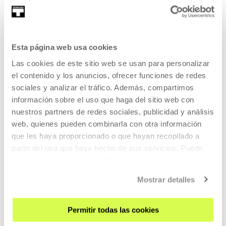
REGÍSTRATE AL BOLETÍN
Esta página web usa cookies
AGENDA
Las cookies de este sitio web se usan para personalizar
el contenido y los anuncios, ofrecer funciones de redes
VISÍTANOS
sociales y analizar el tráfico. Además, compartimos
información sobre el uso que haga del sitio web con
CONTACTO Y HORARIOS
nuestros partners de redes sociales, publicidad y análisis
CÓMO LLEGAR
web, quienes pueden combinarla con otra información
VISITAS GUIADAS
que les haya proporcionado o que hayan recopilado a
ALOJAMIENTO
partir del uso que haya hecho de sus servicios. Puede
obtener más información
AQUÍ
ACCESIBILIDAD
NORMAS
Mostrar detalles
PLANO DEL EDIFICIO
Permitir todas las cookies
PRENSA