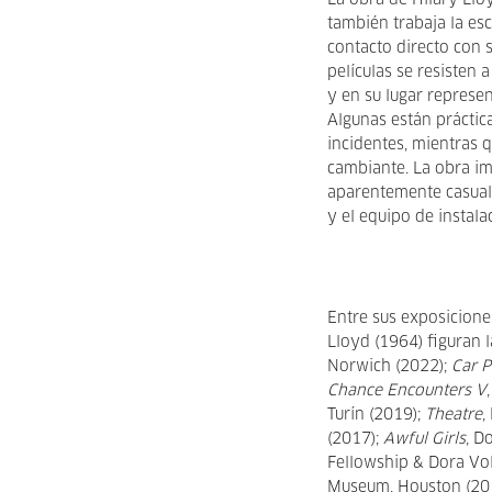
La obra de Hilary Lloy
también trabaja la escu
contacto directo con s
películas se resisten
y en su lugar represen
Algunas están prácti
incidentes, mientras 
cambiante. La obra i
aparentemente casual,
y el equipo de instala
Entre sus exposicione
Lloyd (1964) figuran l
Norwich (2022);
Car P
Chance Encounters V
Turín (2019);
Theatre
,
(2017);
Awful Girls
, D
Fellowship & Dora Vol
Museum, Houston (20