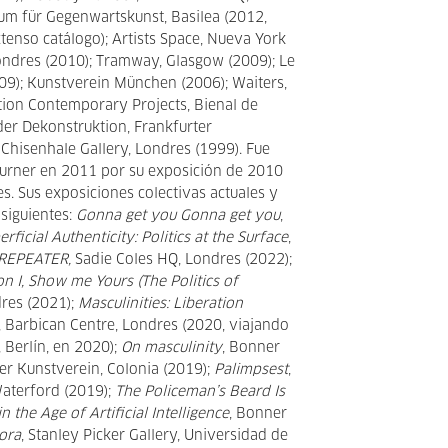
um für Gegenwartskunst, Basilea (2012,
enso catálogo); Artists Space, Nueva York
ondres (2010); Tramway, Glasgow (2009); Le
09); Kunstverein München (2006); Waiters,
on Contemporary Projects, Bienal de
der Dekonstruktion, Frankfurter
 Chisenhale Gallery, Londres (1999). Fue
urner en 2011 por su exposición de 2010
. Sus exposiciones colectivas actuales y
 siguientes:
Gonna get you Gonna get you
,
erficial Authenticity: Politics at the Surface
,
REPEATER,
Sadie Coles HQ, Londres (2022);
n I, Show me Yours (The Politics of
dres
(2021);
Masculinities: Liberation
, Barbican Centre, Londres (2020, viajando
 Berlín, en 2020);
On masculinity
, Bonner
er Kunstverein, Colonia (2019);
Palimpsest
,
Waterford (2019);
The Policeman’s Beard Is
n the Age of Artificial Intelligence
, Bonner
ora
, Stanley Picker Gallery, Universidad de