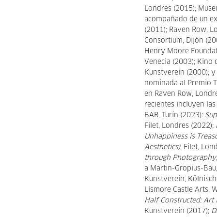
Londres (2015); Muse
acompañado de un ext
(2011); Raven Row, L
Consortium, Dijón (20
Henry Moore Foundati
Venecia (2003); Kino 
Kunstverein (2000); y
nominada al Premio T
en Raven Row, Londres
recientes incluyen las
BAR, Turín (2023):
Sup
Filet, Londres (2022);
Unhappiness is Treaso
Aesthetics),
Filet, Lon
through Photography
a Martin-Gropius-Bau,
Kunstverein, Kölnisch
Lismore Castle Arts, 
Half Constructed: Art i
Kunstverein (2017);
D