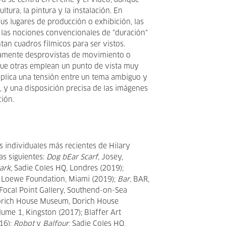
d se centra en el cine y el vídeo, aunque
ltura, la pintura y la instalación. En
us lugares de producción o exhibición, las
 a las nociones convencionales de "duración"
tan cuadros fílmicos para ser vistos.
camente desprovistas de movimiento o
que otras emplean un punto de vista muy
mplica una tensión entre un tema ambiguo y
 y una disposición precisa de las imágenes
ción.
s individuales más recientes de Hilary
as siguientes:
Dog bEar Scarf
, Josey,
ark
, Sadie Coles HQ, Londres (2019);
, Loewe Foundation, Miami (2019);
Bar
, BAR,
 Focal Point Gallery, Southend-on-Sea
orich House Museum, Dorich House
ume 1, Kingston (2017); Blaffer Art
16);
Robot
y
Balfour
, Sadie Coles HQ,