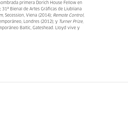
nombrada primera Dorich House Fellow en
u
, 31ª Bienal de Artes Gráficas de Liubliana
rm
, Secession, Viena (2014);
Remote Control
,
temporáneo, Londres (2012); y
Turner Prize
,
mporáneo Baltic, Gateshead. Lloyd vive y