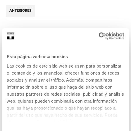
ANTERIORES
2026
Esta página web usa cookies
Las cookies de este sitio web se usan para personalizar
el contenido y los anuncios, ofrecer funciones de redes
Musika irudiak eraikiz: HOFE
sociales y analizar el tráfico. Además, compartimos
información sobre el uso que haga del sitio web con
HOFE compartirá en profundidad sus procesos de trabajo.
nuestros partners de redes sociales, publicidad y análisis
web, quienes pueden combinarla con otra información
LEER MÁS
que les haya proporcionado o que hayan recopilado a
partir del uso que haya hecho de sus servicios. Puede
obtener más información
AQUÍ
VER TODOS LOS ARTISTAS Y CREADORES/AS