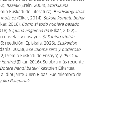
02),
Itzalak
(Erein, 2004),
Etorkizuna
emio Euskadi de Literatura),
Biodiskografiak
 inoiz ez
(Elkar, 2014),
Sekula kontatu behar
lkar, 2018),
Como si todo hubiera pasado
018) e
Ipuina engainua da
(Elkar, 2022)...
o novelas y ensayos:
Si Sabino viviría
5; reedición, Episkaia, 2026),
Euskaldun
dania, 2008),
Ese idioma raro y poderoso
12; Premio Euskadi de Ensayo) y
(Euskal)
a kontra)
(Elkar, 2016). Su obra más reciente
Botere handi batek
(Ikastolen Elkartea,
o al dibujante Julen Ribas. Fue miembro de
gako Batelariak
.