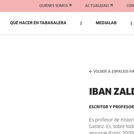
QUIÉNES SOMOS
ACTUALIDAD
CON
QUÉ HACER EN TABAKALERA
MEDIALAB
VOLVER A ESPACIOS P
IBAN ZAL
ESCRITOR Y PROFESO
Es profesor de Histor
Gasteiz. Es, sobre tod
gezurrak
(Erein, 2000