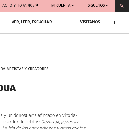
TACTO Y HORARIOS
MI CUENTA
SÍGUENOS
VER, LEER, ESCUCHAR
VISÍTANOS
ARA ARTISTAS Y CREADORES
DUA
R
ia y un donostiarra afincado en Vitoria-
o, escritor de relatos:
Gezurrak, gezurrak,
),
La isla de los antropólogos y otros relatos