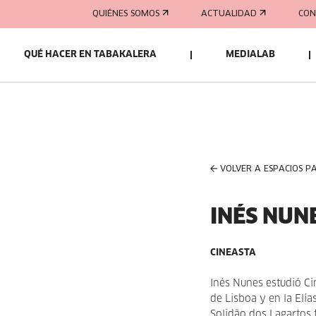
QUIÉNES SOMOS
ACTUALIDAD
CON
QUÉ HACER EN TABAKALERA
MEDIALAB
VOLVER A ESPACIOS P
INÉS NUN
CINEASTA
Inés Nunes estudió Ci
de Lisboa y en la Elía
Solidão dos Lagartos 