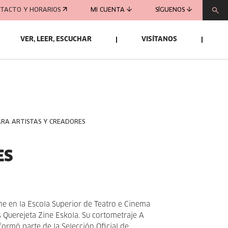
TACTO Y HORARIOS
MI CUENTA
SÍGUENOS
VER, LEER, ESCUCHAR
VISÍTANOS
ARA ARTISTAS Y CREADORES
ES
ne en la Escola Superior de Teatro e Cinema
s Querejeta Zine Eskola. Su cortometraje A
formó parte de la Selección Oficial de