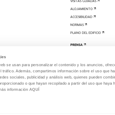
VISITAS GUIADAS
ALOJAMIENTO
ACCESIBILIDAD
NORMAS
PLANO DEL EDIFICIO
PRENSA
ies
web se usan para personalizar el contenido y los anuncios, ofrec
el tráfico. Además, compartimos información sobre el uso que ha
edes sociales, publicidad y análisis web, quienes pueden combin
proporcionado o que hayan recopilado a partir del uso que haya
 más información
AQUÍ
AVISO LEGAL
POLÍTICA DE COOKIES
TEMPORÁNEA,
SISTEMA INTERNO DE INFORMACIÓN