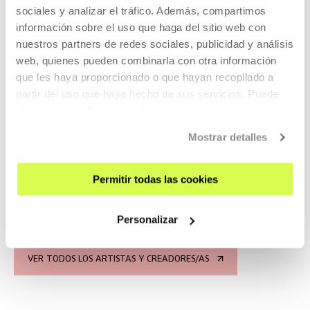
sociales y analizar el tráfico. Además, compartimos
información sobre el uso que haga del sitio web con
nuestros partners de redes sociales, publicidad y análisis
ACTUALES
ANTERIORES
web, quienes pueden combinarla con otra información
que les haya proporcionado o que hayan recopilado a
partir del uso que haya hecho de sus servicios. Puede
obtener más información
AQUÍ
87ª Quincena Musical de San
Mostrar detalles
Sebastián: Ion Munduate
"Hafuura"
Permitir todas las cookies
LEER MÁS
Personalizar
VER TODOS LOS ARTISTAS Y CREADORES/AS