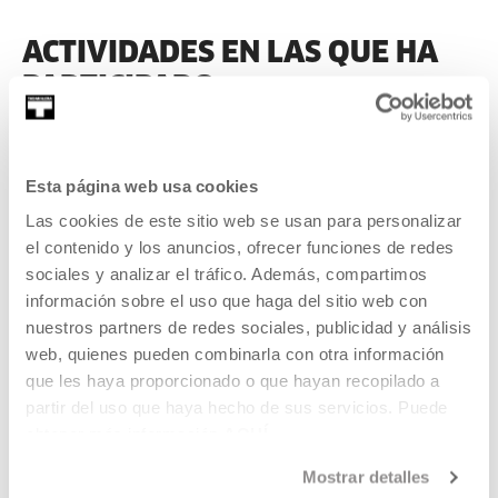
ACTIVIDADES EN LAS QUE HA
PARTICIPADO
ANTERIORES
Esta página web usa cookies
Las cookies de este sitio web se usan para personalizar
el contenido y los anuncios, ofrecer funciones de redes
sociales y analizar el tráfico. Además, compartimos
2022
información sobre el uso que haga del sitio web con
nuestros partners de redes sociales, publicidad y análisis
web, quienes pueden combinarla con otra información
que les haya proporcionado o que hayan recopilado a
partir del uso que haya hecho de sus servicios. Puede
Cortometrajes de Isaki Lacuesta
obtener más información
AQUÍ
Sesión cortometrajes inéditos de Isaki Lacuesta.
Mostrar detalles