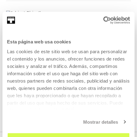
Vive le cinéma!
En
Vive le cinéma!
cuatro cineastas convierten su práctica
Esta página web usa cookies
de hacer películas para una sala de cine en crear
Las cookies de este sitio web se usan para personalizar
instalaciones cinematográficas para una sala de
el contenido y los anuncios, ofrecer funciones de redes
exposiciones.
sociales y analizar el tráfico. Además, compartimos
información sobre el uso que haga del sitio web con
LEER MÁS
nuestros partners de redes sociales, publicidad y análisis
web, quienes pueden combinarla con otra información
que les haya proporcionado o que hayan recopilado a
VER TODOS LOS ARTISTAS Y CREADORES/AS
partir del uso que haya hecho de sus servicios. Puede
obtener más información
AQUÍ
Mostrar detalles