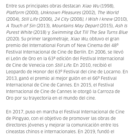
Entre sus principales obras destacan
Xiao Wu
(1998),
Platform
(2000),
Unknown Pleasures
(2002),
The World
(2004),
Still Life
(2006),
24 City
(2008
), I Wish I knew
(2010),
A Touch of Sin
(2013),
Mountains May Depart
(2015),
Ash Is
Purest White
(2018) y
Swimming Out Till The Sea Turns Blue
(2020). Su primer largometraje,
Xiao Wu
, obtuvo el gran
premio del International Forum of New Cinema del 48º
Festival Internacional de Cine de Berlín. En 2006, se llevó
el León de Oro en la 63ª edición del Festival Internacional
de Cine de Venecia con
Still Life
. En 2010, recibió el
Leopardo de Honor del 63º Festival del cine de Locarno. En
2013, ganó el premio al mejor guión en el 66º Festival
Internacional de Cine de Cannes. En 2015, el Festival
Internacional de Cine de Cannes le otorgó la Carroza de
Oro por su trayectoria en el mundo del cine.
En 2017, puso en marcha el Festival Internacional de Cine
de Pingyao, con el objetivo de promover las obras de
directores jóvenes y mejorar la comunicación entre los
cineastas chinos e internacionales. En 2019, fundó el