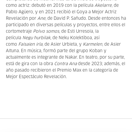
como actriz: debutó en 2019 con la película
Akelarre
, de
Pablo Agüero, y en 2021 recibió el Goya a Mejor Actriz
Revelación por
Ane
, de David P. Sañudo. Desde entonces ha
participado en diversas películas y proyectos, entre ellos el
cortometraje
Polvo somos
, de Esti Urresola, la
película
Negu hurbilak
, de Neku Kolektiboa, así
como
Faisaien irla
, de Asier Urbieta, y
Karmelen
, de Asier
Altuna. En música, formó parte del grupo Koban y
actualmente es integrante de Nakar. En teatro, por su parte,
está de gira con la obra
Contra Ana
desde 2023; además, el
año pasado recibieron el Premio Max en la categoría de
Mejor Espectáculo Revelación.