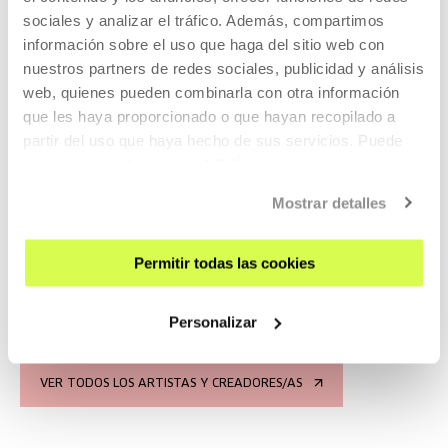
sociales y analizar el tráfico. Además, compartimos
información sobre el uso que haga del sitio web con
nuestros partners de redes sociales, publicidad y análisis
web, quienes pueden combinarla con otra información
que les haya proporcionado o que hayan recopilado a
Bailar por bailar
partir del uso que haya hecho de sus servicios. Puede
obtener más información
AQUÍ
'Bailar por bailar' es una pieza de Idurre Azkue y Joseba
Irazoki que gira en torno al propio acto de bailar y en torno
Mostrar detalles
al espacio de libertad que se abre cuando realmente nos
entregamos al placer de bailar y movernos como nos da la
gana.
Permitir todas las cookies
LEER MÁS
Personalizar
VER TODOS LOS ARTISTAS Y CREADORES/AS