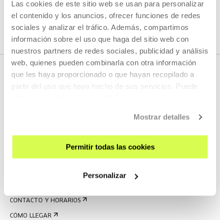
Las cookies de este sitio web se usan para personalizar
VER TODOS LOS ARTISTAS Y CREADORES/AS
el contenido y los anuncios, ofrecer funciones de redes
sociales y analizar el tráfico. Además, compartimos
información sobre el uso que haga del sitio web con
nuestros partners de redes sociales, publicidad y análisis
web, quienes pueden combinarla con otra información
que les haya proporcionado o que hayan recopilado a
partir del uso que haya hecho de sus servicios. Puede
obtener más información
AQUÍ
Mostrar detalles
Permitir todas las cookies
REGÍSTRATE AL BOLETÍN
AGENDA
Personalizar
VISÍTANOS
CONTACTO Y HORARIOS
CÓMO LLEGAR