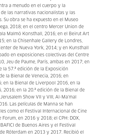
entra a menudo en el cuerpo y la
de las narrativas nacionalistas y las
es. Su obra se ha expuesto en el Museo
ega, 2018; en el centro Mercer Union de
ala Malmö Konsthall, 2016; en el Beirut Art
15; en la Chisenhale Gallery de Londres,
Center de Nueva York, 2014; y en Kunsthall
ipado en exposiciones colectivas del Centre
10, Jeu de Paume, París, ambas en 2017; en
 la 57.ª edición de la Exposición
de la Bienal de Venecia, 2016; en
; en la Bienal de Liverpool 2016, en la
 2016; en la 20.ª edición de la Bienal de
 Jerusalem Show VII y VIII, Al-Ma’mal
016. Las películas de Manna se han
les como el Festival Internacional de Cine
le Forum, en 2016 y 2018; el CPH: DOX,
BAFICI de Buenos Aires y el Festival
 de Róterdam en 2013 y 2017. Recibió el