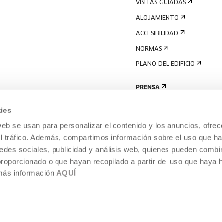
VISITAS GUIADAS
ALOJAMIENTO
ACCESIBILIDAD
NORMAS
PLANO DEL EDIFICIO
PRENSA
ies
web se usan para personalizar el contenido y los anuncios, ofrec
el tráfico. Además, compartimos información sobre el uso que ha
edes sociales, publicidad y análisis web, quienes pueden combin
proporcionado o que hayan recopilado a partir del uso que haya
 más información
AQUÍ
AVISO LEGAL
POLÍTICA DE COOKIES
TEMPORÁNEA,
SISTEMA INTERNO DE INFORMACIÓN