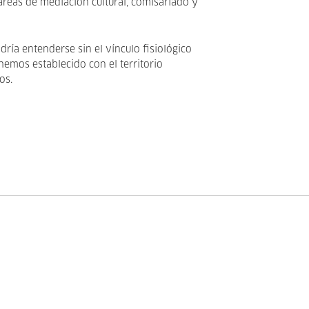
reas de mediación cultural, comisariado y
ría entenderse sin el vínculo fisiológico
emos establecido con el territorio
os.