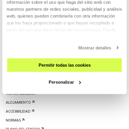
información sobre el uso que haga del sitio web con
nuestros partners de redes sociales, publicidad y análisis
web, quienes pueden combinarla con otra información
que les haya proporcionado o que hayan recopilado a
partir del uso que haya hecho de sus servicios. Puede
obtener más información
AQUÍ
REGÍSTRATE AL BOLETÍN
Mostrar detalles
AGENDA
Permitir todas las cookies
VISÍTANOS
CONTACTO Y HORARIOS
Personalizar
CÓMO LLEGAR
VISITAS GUIADAS
ALOJAMIENTO
ACCESIBILIDAD
NORMAS