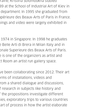
raine, Kristina Solomoukha studied
at the School of Industrial Art of Kiev in
tic department. In 1995 she graduated from
upérieure des Beaux-Arts of Paris in France.
awings and video were largely exhibited in
 1974 in Singapore. In 1998 he graduates
 Belle Arti di Brera in Milan Italy and in
nale Superieure des Beaux Arts of Paris.
is one of the organizers as artist and
ct Room an artist run gallery space.
ve been collaborating since 2012. Their art
rms of installations, videos and
from a shared dialogue and discussions,
of research in subjects like history and
 the propositions investigate different
es, exploratory trips to various countries
art of process in how the artist elaborate