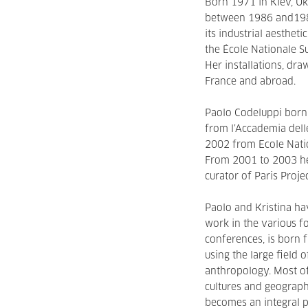
Born 1971 in Kiev, Uk
between 1986 and1989 
its industrial aesthe
the École Nationale S
Her installations, dr
France and abroad.
Paolo Codeluppi born
from l’Accademia delle
2002 from Ecole Natio
From 2001 to 2003 he 
curator of Paris Proje
Paolo and Kristina ha
work in the various fo
conferences, is born 
using the large field 
anthropology. Most of
cultures and geographi
becomes an integral p