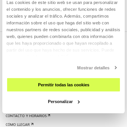
Las cookies de este sitio web se usan para personalizar
VER TODOS LOS ARTISTAS Y CREADORES/AS
el contenido y los anuncios, ofrecer funciones de redes
sociales y analizar el tráfico. Además, compartimos
información sobre el uso que haga del sitio web con
nuestros partners de redes sociales, publicidad y análisis
web, quienes pueden combinarla con otra información
que les haya proporcionado o que hayan recopilado a
partir del uso que haya hecho de sus servicios. Puede
obtener más información
AQUÍ
Mostrar detalles
Permitir todas las cookies
REGÍSTRATE AL BOLETÍN
AGENDA
Personalizar
VISÍTANOS
CONTACTO Y HORARIOS
CÓMO LLEGAR