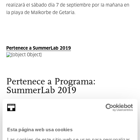
realizará el sábado día 7 de septiembre por la mañana en
la playa de Malkorbe de Getaria.
Pertenece a SummerLab 2019
Pertenece a Programa:
SummerLab 2019
SummerLab es un campamento de verano, un encuentro
cooperativo temporal en torno a temáticas relacionadas
con diversos ámbitos de la tecnología, la cultura digital, el
diseño abierto y el aprendizaje en común, que reúne
Esta página web usa cookies
iniciativas referentes en estos ámbitos.
Las cookies de este sitio web se usan para personalizar