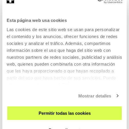
REGÍSTRATE AL BOLETÍN
Esta página web usa cookies
AGENDA
Las cookies de este sitio web se usan para personalizar
VISÍTANOS
el contenido y los anuncios, ofrecer funciones de redes
sociales y analizar el tráfico. Además, compartimos
CONTACTO Y HORARIOS
información sobre el uso que haga del sitio web con
CÓMO LLEGAR
nuestros partners de redes sociales, publicidad y análisis
VISITAS GUIADAS
web, quienes pueden combinarla con otra información
ALOJAMIENTO
que les haya proporcionado o que hayan recopilado a
partir del uso que haya hecho de sus servicios. Puede
ACCESIBILIDAD
obtener más información
AQUÍ
NORMAS
Mostrar detalles
PLANO DEL EDIFICIO
PRENSA
Permitir todas las cookies
ALQUILER DE ESPACIOS
ENVÍANOS TU PROPUESTA