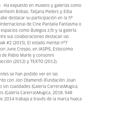
ao. Ha expuesto en museos y galerías como
enheim Bilbao, Tatjana Pieters y Elba
Cabe destacar su participación en la 5ª
 internacional de Cine Pantalla Fantasma o
 espacios como Bulegoa z/b y la galería
tre sus colaboraciones destacan las
ak #2 (2015), El estado mental nº7
con June Crespo, en IASPIS, Estocolmo
t) de Pablo Marte y consonni
acción (2012) y TEXTO (2012).
entes se han podido ver en las
unto con Jon Otamendi (Fundación Joan
 sin cualidades (Galería CarrerasMugica,
es (Galería CarerrasMugica, 2018, 948
e 2014 trabaja a través de la marca hueca