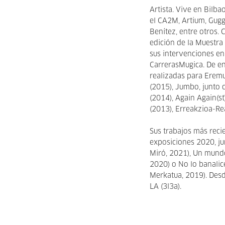
Artista. Vive en Bilb
el CA2M, Artium, Gugg
Benítez, entre otros. 
edición de la Muestra
sus intervenciones en
CarrerasMugica. De en
realizadas para Eremu
(2015), Jumbo, junto 
(2014), Again Again(s
(2013), Erreakzioa-Re
Sus trabajos más reci
exposiciones 2020, j
Miró, 2021), Un mundo
2020) o No lo banalic
Merkatua, 2019). Desd
LA (3l3a).