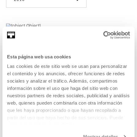
2016
Convocatoria de Residencia
para Artista local/no-local 2016
Esta página web usa cookies
Esta convocatoria tiene por objeto ofrecer una residencia
Las cookies de este sitio web se usan para personalizar
para artistas/agentes culturales no locales que hayan sido
el contenido y los anuncios, ofrecer funciones de redes
propuestos por artistas/agentes culturales locales, con el
sociales y analizar el tráfico. Además, compartimos
objetivo de desarrollar un proyecto conjunto o en
información sobre el uso que haga del sitio web con
colaboración.
nuestros partners de redes sociales, publicidad y análisis
web, quienes pueden combinarla con otra información
LEER MÁS
que les haya proporcionado o que hayan recopilado a
partir del uso que haya hecho de sus servicios. Puede
obtener más información
AQUÍ
VER TODOS LOS ARTISTAS Y CREADORES/AS
Mostrar detalles