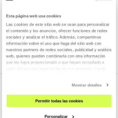
Este taller contará con la escultora Rie Nakajima, el músico
y escritor David Toop, y el performer y artista Makoto
Oshiro.
Esta página web usa cookies
Las cookies de este sitio web se usan para personalizar
LEER MÁS
el contenido y los anuncios, ofrecer funciones de redes
sociales y analizar el tráfico. Además, compartimos
información sobre el uso que haga del sitio web con
VER TODOS LOS ARTISTAS Y CREADORES/AS
nuestros partners de redes sociales, publicidad y análisis
web, quienes pueden combinarla con otra información
que les haya proporcionado o que hayan recopilado a
partir del uso que haya hecho de sus servicios. Puede
obtener más información
AQUÍ
Mostrar detalles
Permitir todas las cookies
Personalizar