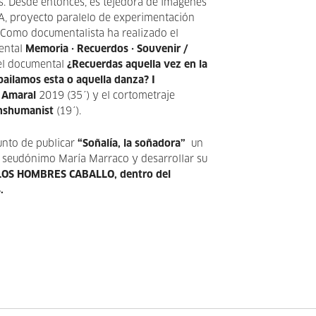
s. Desde entonces, es tejedora de imágenes
, proyecto paralelo de experimentación
 Como documentalista ha realizado el
ental
Memoria · Recuerdos · Souvenir /
 el documental
¿Recuerdas aquella vez en la
bailamos esta o aquella danza? I
 Amaral
2019 (35´) y el cortometraje
anshumanist
(19´).
unto de publicar
“Soñalía, la soñadora”
un
el seudónimo María Marraco y desarrollar su
LOS HOMBRES CABALLO,
dentro del
.