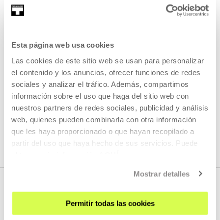
importantes que son los datos. Hemos vivido pendientes
de si se aplanada "la curva* de casos y muertes durante
meses. La gente ha exigido más y mejores datos, y ha
tenido que aprender qué son las escalas logarítmicas, la
Esta página web usa cookies
incidencia acumulada y las prevalencias...
Las cookies de este sitio web se usan para personalizar
el contenido y los anuncios, ofrecer funciones de redes
LEER MÁS
sociales y analizar el tráfico. Además, compartimos
información sobre el uso que haga del sitio web con
nuestros partners de redes sociales, publicidad y análisis
VER TODOS LOS ARTISTAS Y CREADORES/AS
web, quienes pueden combinarla con otra información
que les haya proporcionado o que hayan recopilado a
partir del uso que haya hecho de sus servicios. Puede
obtener más información
AQUÍ
Mostrar detalles
Permitir todas las cookies