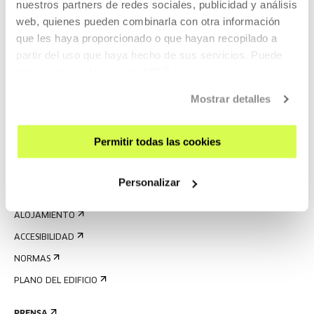
nuestros partners de redes sociales, publicidad y análisis
web, quienes pueden combinarla con otra información
que les haya proporcionado o que hayan recopilado a
partir del uso que haya hecho de sus servicios. Puede
obtener más información
AQUÍ
REGÍSTRATE AL BOLETÍN
AGENDA
Mostrar detalles
VISÍTANOS
Permitir todas las cookies
CONTACTO Y HORARIOS
CÓMO LLEGAR
Personalizar
VISITAS GUIADAS
ALOJAMIENTO
ACCESIBILIDAD
NORMAS
PLANO DEL EDIFICIO