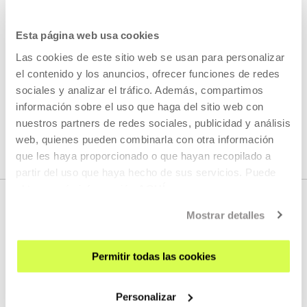
Gure berbena
(Nuestra verbena) es un lugar para descubrir
nuevas maneras de movernos, expresarnos y bailar.
Esta página web usa cookies
LEER MÁS
Las cookies de este sitio web se usan para personalizar
el contenido y los anuncios, ofrecer funciones de redes
sociales y analizar el tráfico. Además, compartimos
información sobre el uso que haga del sitio web con
VER TODOS LOS ARTISTAS Y CREADORES/AS
nuestros partners de redes sociales, publicidad y análisis
web, quienes pueden combinarla con otra información
que les haya proporcionado o que hayan recopilado a
partir del uso que haya hecho de sus servicios. Puede
obtener más información
AQUÍ
Mostrar detalles
Permitir todas las cookies
Personalizar