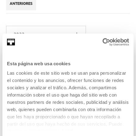
ANTERIORES
2023
Esta página web usa cookies
Las cookies de este sitio web se usan para personalizar
Diseña una bolsa tote bag con
el contenido y los anuncios, ofrecer funciones de redes
plástico reciclado
sociales y analizar el tráfico. Además, compartimos
información sobre el uso que haga del sitio web con
Reciclaremos bolsas de plástico para crear un nuevo
nuestros partners de redes sociales, publicidad y análisis
diseño.
web, quienes pueden combinarla con otra información
que les haya proporcionado o que hayan recopilado a
LEER MÁS
partir del uso que haya hecho de sus servicios. Puede
obtener más información
AQUÍ