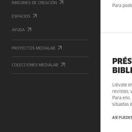
RINCONES DE CREACIÓN
Para pode
ESPACIOS
AYUDA
PROYECTOS MEDIALAB
PRÉS
COLECCIONES MEDIALAB
BIBL
Llévate e
revistas, 
Para ello
situadas 
ASÍ PUEDE