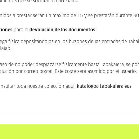
mentos que se socilitan en préstamo.
nidos a prestar serán un máximo de 15 y se prestarán durante 30
ciones
para la
devolución de los documentos
:
ega física depositándolos en los buzones de las entradas de Taba
alab.
aso de no poder desplazarse físicamente hasta Tabakalera, se pod
lución por correo postal. Este coste será asumido por el usuario.
nsultar toda nuestra colección aquí:
katalogoa.tabakalera.eus