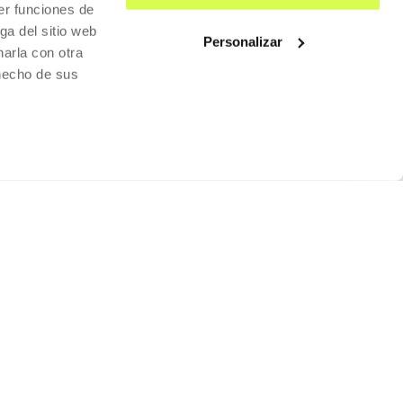
er funciones de
ga del sitio web
Personalizar
arla con otra
 hecho de sus
ALQUILER DE ESPACIOS
ENVÍANOS TU PROPUESTA
QUIÉNES SOMOS