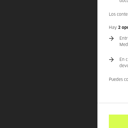
docu
Los conte
Hay
2 op
Entr
Medi
En c
devo
Puedes co