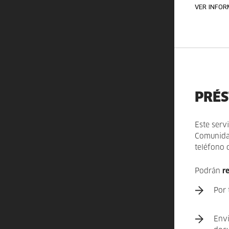
VER INFOR
PRÉS
Este serv
Comunidad
teléfono 
Podrán
r
Por 
Env