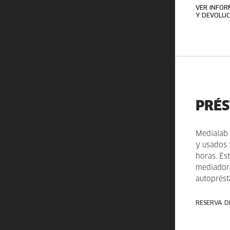
VER INFOR
Y DEVOLUC
PRÉS
Medialab 
y usados 
horas. És
mediadora
autoprés
RESERVA D