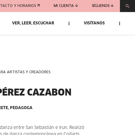
TACTO Y HORARIOS
MI CUENTA
SÍGUENOS
VER, LEER, ESCUCHAR
VISÍTANOS
ARA ARTISTAS Y CREADORES
PÉREZ CAZABON
RETE, PEDAGOGA
 danza entre San Sebastián e Irun. Realizó
res de danza contemporánea en Codarts