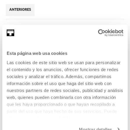
ANTERIORES
2016
Esta página web usa cookies
Las cookies de este sitio web se usan para personalizar
el contenido y los anuncios, ofrecer funciones de redes
sociales y analizar el tráfico. Además, compartimos
Presentación de residentes y
información sobre el uso que haga del sitio web con
proyectos
nuestros partners de redes sociales, publicidad y análisis
web, quienes pueden combinarla con otra información
Encuentro con los artistas que están desarrollando sus
que les haya proporcionado o que hayan recopilado a
proyectos actualmente en el Espacio de creadores.
partir del uso que haya hecho de sus servicios. Puede
obtener más información
AQUÍ
LEER MÁS
Mostrar detalles