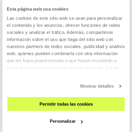
Esta página web usa cookies
VISÍTANOS
Las cookies de este sitio web se usan para personalizar
CONTACTO Y HORARIOS
el contenido y los anuncios, ofrecer funciones de redes
CÓMO LLEGAR
sociales y analizar el tráfico. Además, compartimos
información sobre el uso que haga del sitio web con
VISITAS GUIADAS
nuestros partners de redes sociales, publicidad y análisis
ALOJAMIENTO
web, quienes pueden combinarla con otra información
ACCESIBILIDAD
que les haya proporcionado o que hayan recopilado a
NORMAS
partir del uso que haya hecho de sus servicios. Puede
obtener más información
AQUÍ
PLANO DEL EDIFICIO
Mostrar detalles
PRENSA
ALQUILER DE ESPACIOS
Permitir todas las cookies
ENVÍANOS TU PROPUESTA
Personalizar
QUIÉNES SOMOS
CONÓCENOS