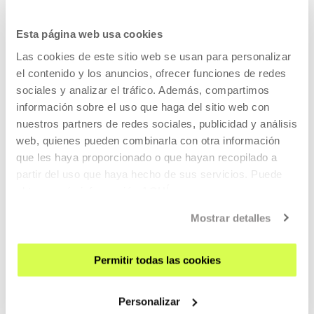
Presentación del trabajo de los
Esta página web usa cookies
residentes
Las cookies de este sitio web se usan para personalizar
el contenido y los anuncios, ofrecer funciones de redes
Presentación de los trabajos de los residentes en
sociales y analizar el tráfico. Además, compartimos
Tabakalera durante los meses de noviembre y diciembre
información sobre el uso que haga del sitio web con
2015.
nuestros partners de redes sociales, publicidad y análisis
web, quienes pueden combinarla con otra información
LEER MÁS
que les haya proporcionado o que hayan recopilado a
partir del uso que haya hecho de sus servicios. Puede
obtener más información
AQUÍ
Mostrar detalles
Residencia para comisarios/as
2015
Permitir todas las cookies
Esta convocatoria tiene por objeto apoyar a comisarios/as
en el desarrollo de un proyecto expositivo que se llevará a
Personalizar
cabo en la sala de exposición de Tabakalera en otoño de