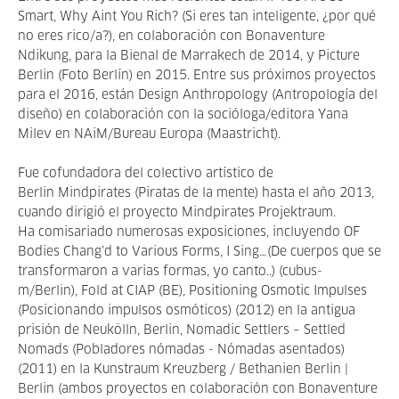
Smart, Why Aint You Rich? (Si eres tan inteligente, ¿por qué
no eres rico/a?), en colaboración con Bonaventure
Ndikung, para la Bienal de Marrakech de 2014, y Picture
Berlin (Foto Berlín) en 2015. Entre sus próximos proyectos
para el 2016, están Design Anthropology (Antropología del
diseño) en colaboración con la socióloga/editora Yana
Milev en NAiM/Bureau Europa (Maastricht).
Fue cofundadora del colectivo artístico de
Berlin Mindpirates (Piratas de la mente) hasta el año 2013,
cuando dirigió el proyecto Mindpirates Projektraum.
Ha comisariado numerosas exposiciones, incluyendo OF
Bodies Chang’d to Various Forms, I Sing…(De cuerpos que se
transformaron a varias formas, yo canto..) (cubus-
m/Berlin), Fold at CIAP (BE), Positioning Osmotic Impulses
(Posicionando impulsos osmóticos) (2012) en la antigua
prisión de Neukölln, Berlin, Nomadic Settlers – Settled
Nomads (Pobladores nómadas - Nómadas asentados)
(2011) en la Kunstraum Kreuzberg / Bethanien Berlin |
Berlin (ambos proyectos en colaboración con Bonaventure