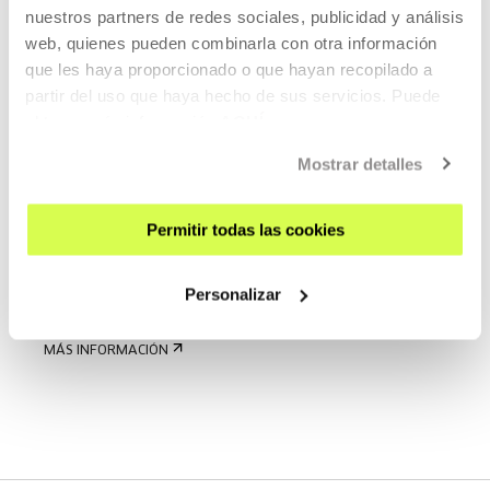
nuestros partners de redes sociales, publicidad y análisis
web, quienes pueden combinarla con otra información
que les haya proporcionado o que hayan recopilado a
Nader Koochaki
partir del uso que haya hecho de sus servicios. Puede
obtener más información
AQUÍ
Mostrar detalles
Permitir todas las cookies
Nader Koochaki (1983, Donostia) es licenciado en
Personalizar
sociología y desde 2008 des...
MÁS INFORMACIÓN