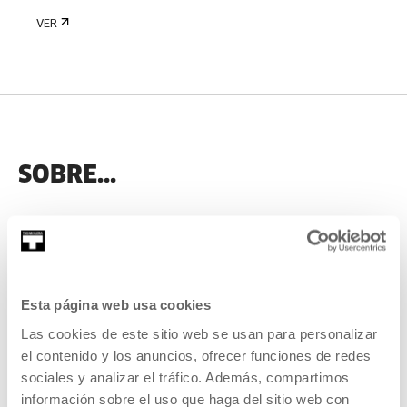
VER
SOBRE...
Esta página web usa cookies
Kimia Kamvari
Las cookies de este sitio web se usan para personalizar
Kimia Kamvari (Colonia, 1986) es licenciada en
el contenido y los anuncios, ofrecer funciones de redes
pintura por la...
sociales y analizar el tráfico. Además, compartimos
información sobre el uso que haga del sitio web con
MÁS INFORMACIÓN