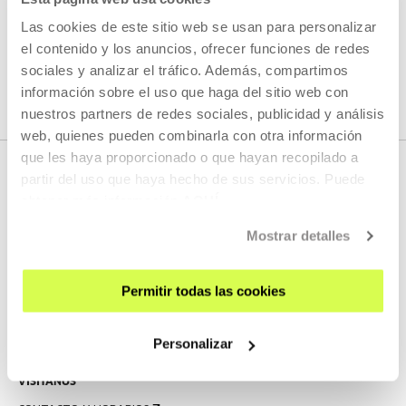
Las cookies de este sitio web se usan para personalizar
el contenido y los anuncios, ofrecer funciones de redes
VER TODOS LOS ARTISTAS Y CREADORES/AS
sociales y analizar el tráfico. Además, compartimos
información sobre el uso que haga del sitio web con
nuestros partners de redes sociales, publicidad y análisis
web, quienes pueden combinarla con otra información
que les haya proporcionado o que hayan recopilado a
partir del uso que haya hecho de sus servicios. Puede
obtener más información
AQUÍ
Mostrar detalles
Permitir todas las cookies
REGÍSTRATE AL BOLETÍN
AGENDA
Personalizar
VISÍTANOS