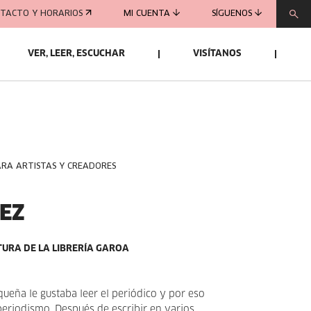
TACTO Y HORARIOS
MI CUENTA
SÍGUENOS
VER, LEER, ESCUCHAR
VISÍTANOS
ARA ARTISTAS Y CREADORES
EZ
CTURA DE LA LIBRERÍA GAROA
queña le gustaba leer el periódico y por eso
 periodismo. Después de escribir en varios