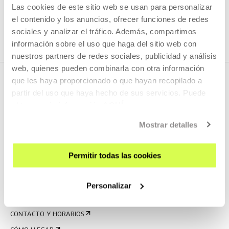
Las cookies de este sitio web se usan para personalizar
VER TODOS LOS ARTISTAS Y CREADORES/AS
el contenido y los anuncios, ofrecer funciones de redes
sociales y analizar el tráfico. Además, compartimos
información sobre el uso que haga del sitio web con
nuestros partners de redes sociales, publicidad y análisis
web, quienes pueden combinarla con otra información
que les haya proporcionado o que hayan recopilado a
partir del uso que haya hecho de sus servicios. Puede
obtener más información
AQUÍ
Mostrar detalles
Permitir todas las cookies
REGÍSTRATE AL BOLETÍN
AGENDA
Personalizar
VISÍTANOS
CONTACTO Y HORARIOS