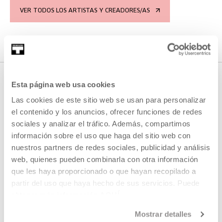
VER TODOS LOS ARTISTAS Y CREADORES/AS
Esta página web usa cookies
Las cookies de este sitio web se usan para personalizar
CONTENIDO RELACIONADO
el contenido y los anuncios, ofrecer funciones de redes
sociales y analizar el tráfico. Además, compartimos
información sobre el uso que haga del sitio web con
nuestros partners de redes sociales, publicidad y análisis
AGENDA
web, quienes pueden combinarla con otra información
Convocatoria Immaterial 2024
que les haya proporcionado o que hayan recopilado a
partir del uso que haya hecho de sus servicios. Puede
MÁS INFORMACIÓN
obtener más información
AQUÍ
Mostrar detalles