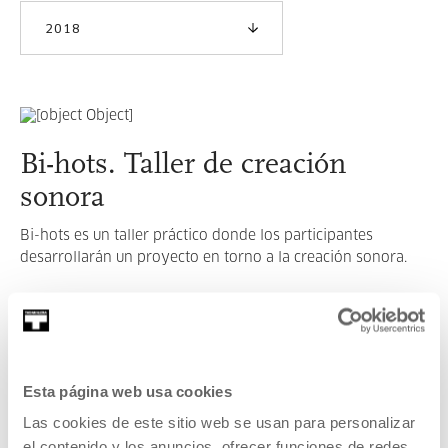
2018
Bi-hots. Taller de creación
sonora
Bi-hots es un taller práctico donde los participantes
desarrollarán un proyecto en torno a la creación sonora.
LEER MÁS
Esta página web usa cookies
VER TODOS LOS ARTISTAS Y CREADORES/AS
Las cookies de este sitio web se usan para personalizar
el contenido y los anuncios, ofrecer funciones de redes