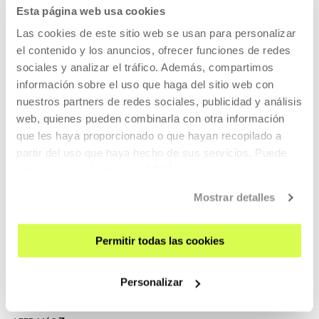
Esta página web usa cookies
Las cookies de este sitio web se usan para personalizar
ANTERIORES
el contenido y los anuncios, ofrecer funciones de redes
sociales y analizar el tráfico. Además, compartimos
información sobre el uso que haga del sitio web con
nuestros partners de redes sociales, publicidad y análisis
2023
web, quienes pueden combinarla con otra información
que les haya proporcionado o que hayan recopilado a
partir del uso que haya hecho de sus servicios. Puede
obtener más información
AQUÍ
Mostrar detalles
Estudios Abiertos 2023
diciembre
Permitir todas las cookies
Abrimos el Espacio de Artistas para poder entrar y conocer
de primera mano los proyectos que están desarrollando
Personalizar
los y las artistas residentes en Tabakalera.