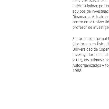
los vivos. Salvar esta
interdisciplinar, por 
equipos de investigac
Dinamarca. Actualment
centro en la Universi
profesor de investigac
Su formación formal 
(doctorado en física 
Universidad de Copen
investigador en el La
2007), los últimos ci
Autoorganizados y for
1988.