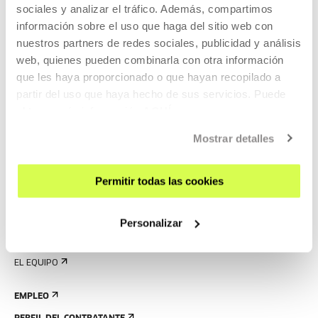
sociales y analizar el tráfico. Además, compartimos
NORMAS
información sobre el uso que haga del sitio web con
nuestros partners de redes sociales, publicidad y análisis
PLANO DEL EDIFICIO
web, quienes pueden combinarla con otra información
que les haya proporcionado o que hayan recopilado a
PRENSA
partir del uso que haya hecho de sus servicios. Puede
ALQUILER DE ESPACIOS
obtener más información
AQUÍ
ENVÍANOS TU PROPUESTA
Mostrar detalles
QUIÉNES SOMOS
CONÓCENOS
Permitir todas las cookies
EL EDIFICIO
HISTORIA
Personalizar
CREADO EN TABAKALERA
EL EQUIPO
EMPLEO