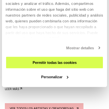
sociales y analizar el tráfico. Además, compartimos
información sobre el uso que haga del sitio web con
ANTERIORES
nuestros partners de redes sociales, publicidad y análisis
web, quienes pueden combinarla con otra información
que les haya proporcionado o que hayan recopilado a
partir del uso que haya hecho de sus servicios. Puede
obtener más información
AQUÍ
2022
Mostrar detalles
Permitir todas las cookies
Presentación de proyectos
Personalizar
Immaterial 2021
LEER MÁS
VER TODOS LOS ARTISTAS Y CREADORES/AS