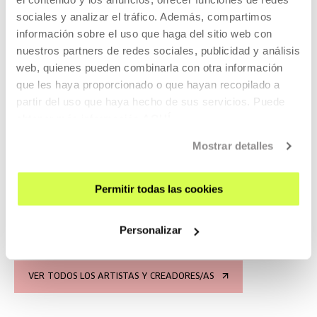
sociales y analizar el tráfico. Además, compartimos
información sobre el uso que haga del sitio web con
nuestros partners de redes sociales, publicidad y análisis
Knock on Wood: Call and
web, quienes pueden combinarla con otra información
que les haya proporcionado o que hayan recopilado a
Response
partir del uso que haya hecho de sus servicios. Puede
obtener más información
AQUÍ
La instalación utiliza instrumentos de percusión de madera
que tocan automáticamente ritmos complejos que serían
Mostrar detalles
difíciles de tocar con precisión a mano. Cada grupo de
instrumentos está fabricado con un tipo de madera, cada
una con su timbre característico.
Permitir todas las cookies
LEER MÁS
Personalizar
VER TODOS LOS ARTISTAS Y CREADORES/AS