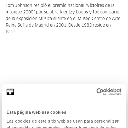
Tom Johnson recibió el premio nacional “Victoires de la
musique 2000” por su obra Kientzy Loops y fue comisario
de la exposición Música silente en el Museo Centro de Arte
Reina Sofía de Madrid en 2001. Desde 1983 reside en
París.
PROYECTOS EN LOS QUE HA
PARTICIPADO
Esta página web usa cookies
Las cookies de este sitio web se usan para personalizar
ACTUALES
el contenido y los anuncios, ofrecer funciones de redes